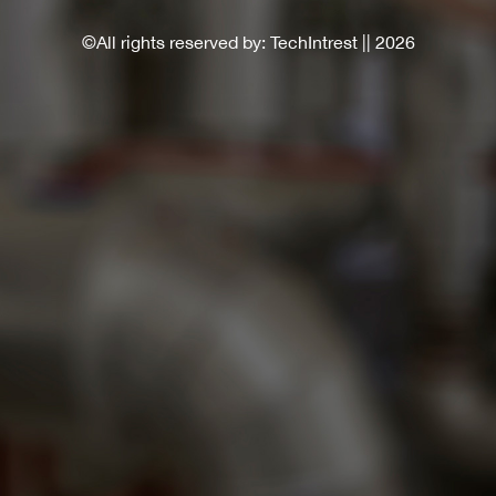
©All rights reserved by: TechIntrest ||
2026